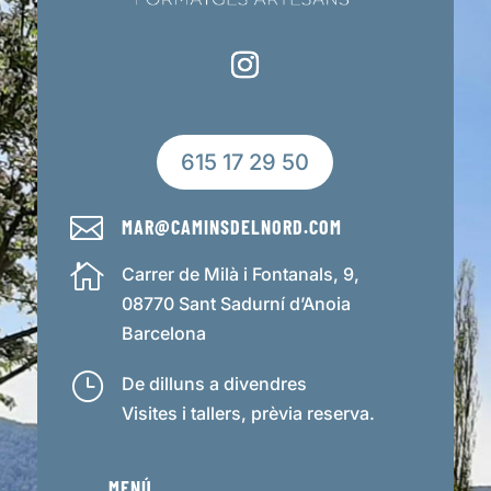
615 17 29 50

MAR@CAMINSDELNORD.COM

Carrer de Milà i Fontanals, 9,
08770 Sant Sadurní d’Anoia
Barcelona
}
De dilluns a divendres
Visites i tallers, prèvia reserva.
MENÚ